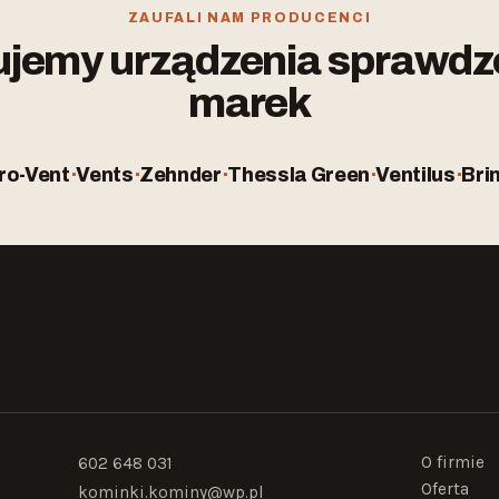
ZAUFALI NAM PRODUCENCI
jemy urządzenia sprawd
marek
ro-Vent
·
Vents
·
Zehnder
·
Thessla Green
·
Ventilus
·
Bri
!
O firmie
602 648 031
Oferta
kominki.kominy@wp.pl