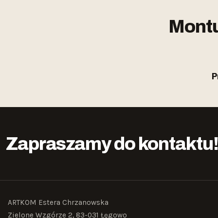
Montu
P
Zapraszamy do kontaktu
ARTKOM Estera Chrzanowska
Zielone Wzgórze 2, 83-031 Łęgowo