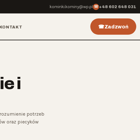
kominki.kominy@wp.pl
☎
+48 602 648 031
Zadzwoń
KONTAKT
e i
zrozumienie potrzeb
ów oraz piecyków