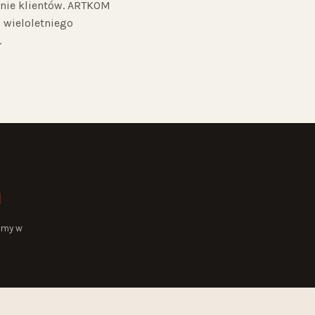
enie klientów. ARTKOM
 wieloletniego
.
h
amy w