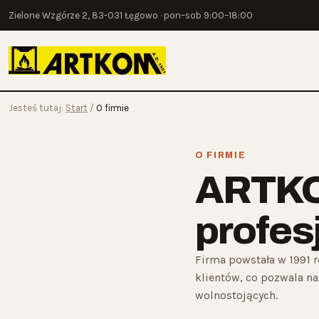
Zielone Wzgórze 2, 83-031 Łęgowo · pon–sob 9:00–18:00
Jesteś tutaj:
Start
/
O firmie
O FIRMIE
ARTKOM
profes
Firma powstała w 1991 r
klientów, co pozwala n
wolnostojących.