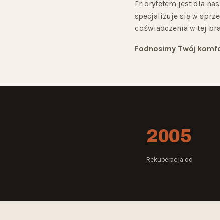
Priorytetem jest dla na
specjalizuje się w spr
doświadczenia w tej br
Podnosimy Twój komfor
2005
Rekuperacja od