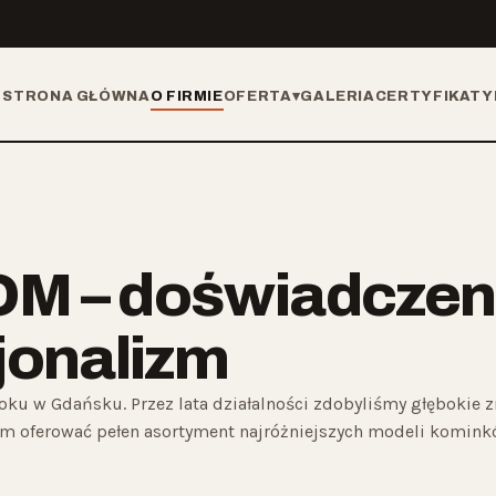
STRONA GŁÓWNA
O FIRMIE
OFERTA
▾
GALERIA
CERTYFIKATY
 – doświadczeni
jonalizm
oku w Gdańsku. Przez lata działalności zdobyliśmy głębokie 
am oferować pełen asortyment najróżniejszych modeli komink