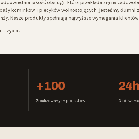
s odpowiednia jakość obsługi, która przekłada się na zadowol
zedaży kominków i piecyków wolnostojących, jesteśmy dumni z
anży. Nasze produkty spełniają najwyższe wymagania klientów
t życia!
+100
24
Zrealizowanych projektów
Oddzwani